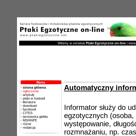
Witamy w serwisie
Ptaki Egzotyczne on-line
| www.p
Menu
Automatyczny infor
-
strona główna
-
ogłoszenia
-
artykuły
-
ptaki w hodowli
-
literatura
Informator służy do ud
-
download
-
facebook
-
CITES
egzotycznych (osoba, 
-
tarnowska giełda
-
MSHKiPE
występowanie, długość 
-
różne
-
redakcja
rozmnażaniu, np. czas 