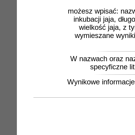
możesz wpisać: nazwę
inkubacji jaja, dłu
wielkość jaja, z t
wymieszane wyniki 
W nazwach oraz naz
specyficzne li
Wynikowe informacje s