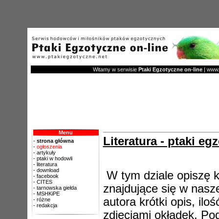
Witamy w serwisie
Ptaki Egzotyczne on-line
| www.p
Menu
Literatura - ptaki eg
-
strona główna
-
ogłoszenia
-
artykuły
-
ptaki w hodowli
-
literatura
-
download
W tym dziale opiszę 
-
facebook
-
CITES
znajdujące się w naszej
-
tarnowska giełda
-
MSHKiPE
autora krótki opis, il
-
różne
-
redakcja
zdjęciami okładek. Po