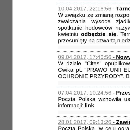
10.04.2017, 22:16:56
-
Tarn
W związku ze zmianą rozpor
zwalczania wysoce zjadl
spotkanie hodowców nazyw
kwietniu
odbędzie się
. Ter
przesunięty na czwartą niedz
09.04.2017, 17:46:56
-
Nowy
W dziale "Cites" opublikow
Ćwika pt. "PRAWO UNII
OCHRONIE PRZYRODY". Be
07.04.2017, 10:24:56
-
Prze
Poczta Polska wznowiła us
informacji:
link
28.01.2017, 09:13:26
-
Zawi
Poczta Polska, w celu ogra