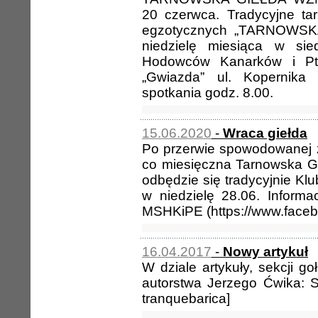
20 czerwca. Tradycyjne t
egzotycznych „TARNOWSKA
niedzielę miesiąca w sie
Hodowców Kanarków i Pt
„Gwiazda” ul. Kopernika 
spotkania godz. 8.00.
15.06.2020
-
Wraca giełda
Po przerwie spowodowanej 
co miesięczna Tarnowska Gi
odbędzie się tradycyjnie Klu
w niedzielę 28.06. Informa
MSHKiPE (
https://www.face
16.04.2017
-
Nowy artykuł
W dziale artykuły, sekcji g
autorstwa Jerzego Ćwika:
S
tranquebarica]