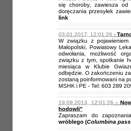
się choroby, zawiesza od 
doręczania przesyłek zawier
link
03.01.2017, 12:01:26
-
Tarn
W związku z pojawieniem s
Małopolski, Powiatowy Leka
odwołania, możliwość org
związku z tym, spotkanie 
miesiąca w Klubie Gwiaz
odbędzie. O zakończeniu z
zostaną poinformowani na po
MSHK i PE - Tel: 603 289 20
19.09.2013, 12:01:26
-
Now
hodowli"
Zapraszam do zapoznani
wróblego (
Columbina pass