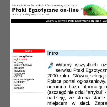
Witamy w serwisie
Ptaki Egzotyczne on-line
! | ww
Menu
Intro
-
strona główna
-
ogłoszenia
-
artykuły
Witamy wszystkich uż
-
ptaki w hodowli
-
literatura
serwisu Ptaki Egzotyczne
-
download
-
facebook
2000 roku. Główną sekcją s
-
CITES
-
tarnowska giełda
Polsce portal ogłoszeniowy.
-
MSHKiPE
-
róźne
ogromna baza informacji 
-
redakcja
(szczególnie dział "artykuł
nadzieję, że strona stani
miejscem w sieci. Zapr